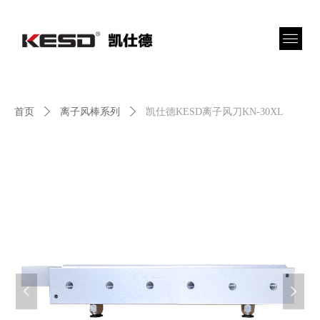
首页
ꄲ
离子风棒系列
ꄲ
凯仕德KESD离子风刀KN-30XL
넳
넲