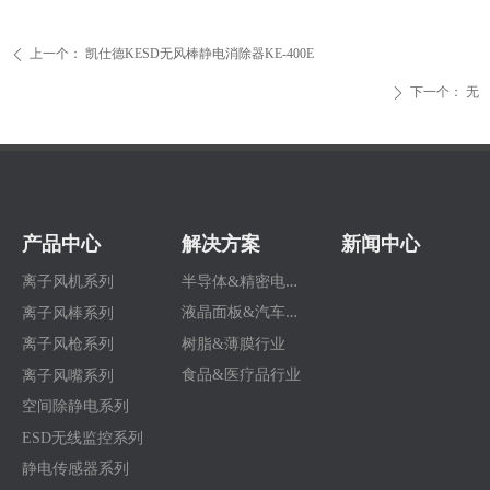
上一个：
凯仕德KESD无风棒静电消除器KE-400E
ꄴ
下一个：
无
ꄲ
产品中心
解决方案
新闻中心
半
导体&精密电子行业
离子风机系列
液
晶面板&汽车行业
离子风棒系列
树脂&薄膜行业
离子风枪系列
食品&医疗品行业
离子风嘴系列
空间除静电系列
ESD无线监控系列
静电传感器系列