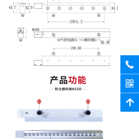
끅
낃
녕