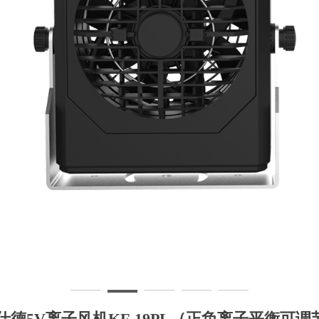
仕德5V离子风机KF-19PL（正负离子平衡可调