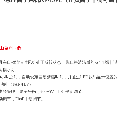
并且在自动清洁时风机处于反转状态，防止将清洁后的灰尘吹到产
衡指示灯。
999小时之间，自动设定自动清洁时间，并通过LED数码显示设置
能（FAN/H.V)
号管理，离子平衡可达0±5V，PS=平衡调节。
自动调节，FboF手动调节。