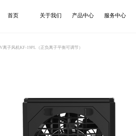
首页
关于我们
产品中心
服务中心
V离子风机KF-19PL（正负离子平衡可调节）