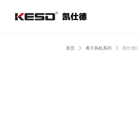
首页
ꄲ
离子风机系列
ꄲ
凯仕德5