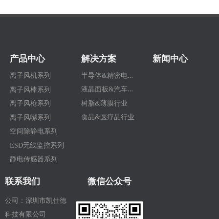
产品中心
解决方案
新闻中心
半
导体&精密电子行业
离子风机系列
液
晶面板&汽车行业
离子风棒系列
树脂&薄膜行业
离子风枪系列
食品&医疗品行业
离子风嘴系列
空间除静电系列
ESD无线监控系列
静电传感器系列
联系我们
微信公众号
公司：深圳市凯仕德
科技有限公司