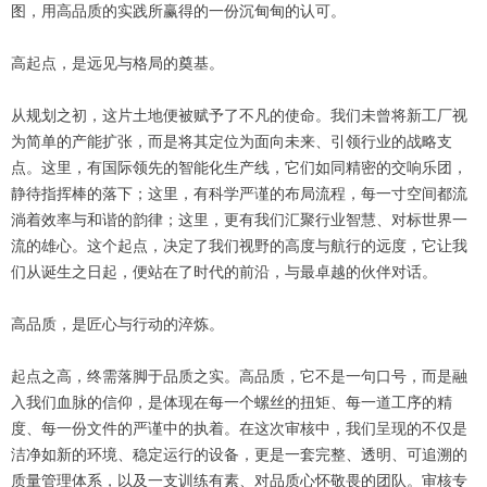
图，用高品质的实践所赢得的一份沉甸甸的认可。
高起点，是远见与格局的奠基。
从规划之初，这片土地便被赋予了不凡的使命。我们未曾将新工厂视
为简单的产能扩张，而是将其定位为面向未来、引领行业的战略支
点。这里，有国际领先的智能化生产线，它们如同精密的交响乐团，
静待指挥棒的落下；这里，有科学严谨的布局流程，每一寸空间都流
淌着效率与和谐的韵律；这里，更有我们汇聚行业智慧、对标世界一
流的雄心。这个起点，决定了我们视野的高度与航行的远度，它让我
们从诞生之日起，便站在了时代的前沿，与最卓越的伙伴对话。
高品质，是匠心与行动的淬炼。
起点之高，终需落脚于品质之实。高品质，它不是一句口号，而是融
入我们血脉的信仰，是体现在每一个螺丝的扭矩、每一道工序的精
度、每一份文件的严谨中的执着。在这次审核中，我们呈现的不仅是
洁净如新的环境、稳定运行的设备，更是一套完整、透明、可追溯的
质量管理体系，以及一支训练有素、对品质心怀敬畏的团队。审核专