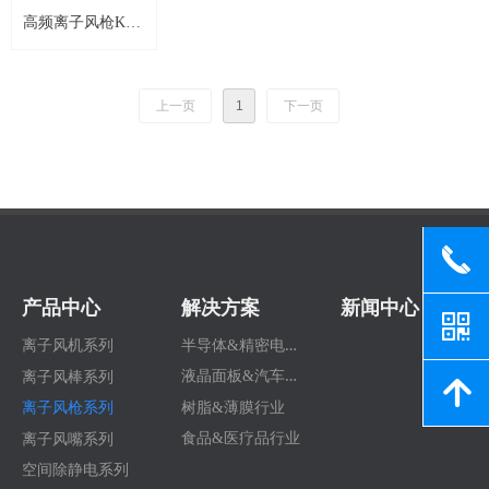
高频离子风枪KG-
5
上一页
1
下一页
끅
产品中心
解决方案
新闻中心
낃
半
导体&精密电子行业
离子风机系列
液
晶面板&汽车行业
离子风棒系列
녕
树脂&薄膜行业
离子风枪系列
食品&医疗品行业
离子风嘴系列
空间除静电系列