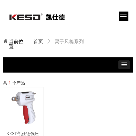
离子风枪系列
낀
当前位
首页
ꄲ
置：
共
1
个产品
KESD凯仕德低压