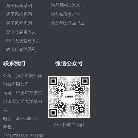
液
晶面板&汽车行业
离子风棒系列
树脂&薄膜行业
离子风枪系列
食品&医疗品行业
离子风嘴系列
空间除静电系列
ESD无线监控系列
静电传感器系列
联系我们
微信公众号
公司：深圳市凯仕德
科技有限公司
地址：中国广东省深
圳市宝安区大洋路90
号
电话：4008588138
扫一扫关注我们
手机：
13912798889/1391266